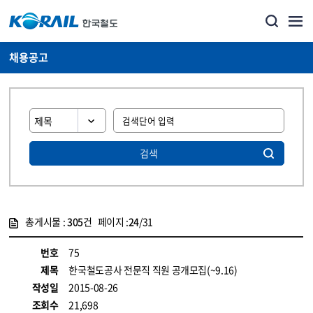
채용공고
검색
총게시물 :
305
건 페이지 :
24
/31
게시물 목록
코레일소개_경영공시_채용공고 목록 - 정보 제공
번호
75
제목
한국철도공사 전문직 직원 공개모집(~9.16)
작성일
2015-08-26
조회수
21,698