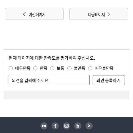
이전 페이지
다음 페이지
현재 페이지에 대한 만족도를 평가하여 주십시오.
콘텐츠 만족도 조사
만족도 조사
매우만족
만족
보통
불만족
매우불만족
담당자 정보
담당자 정보
유튜브
페이스북
인스타그램
블로그
트위터