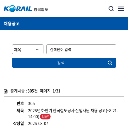
채용공고
검색
총게시물 :
305
건 페이지 :
1
/31
게시물 목록
코레일소개_경영공시_채용공고 목록 - 정보 제공
번호
305
제목
2026년 하반기 한국철도공사 신입사원 채용 공고(~8.21.
14:00)
작성일
2026-08-07