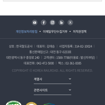
담당자 정보
담당자 정보
유튜브
페이스북
인스타그램
블로그
트위터
개인정보처리방침
이메일무단수집거부
저작권정책
상호 : 한국철도공사
대표자 : 김태승
사업자등록 : 314-82-10024
통신판매업신고 : 대전 동구-0233호
대전광역시 동구 중앙로 240
고객센터 : 1588-7788(이용료 : 발신자부담)
대표전화 : 042-472-5000
팩스 : 02-361-8385
COPYRIGHT ⓒ KOREA RAILROAD. ALL RIGHTS RESERVED.
계열사
관련사이트