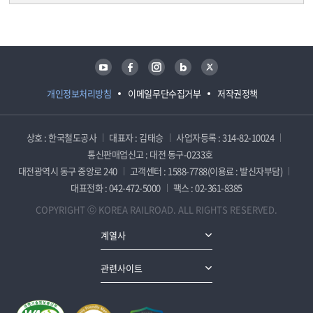
담당자 정보
담당자 정보
유튜브
페이스북
인스타그램
블로그
트위터
개인정보처리방침
이메일무단수집거부
저작권정책
상호 : 한국철도공사
대표자 : 김태승
사업자등록 : 314-82-10024
통신판매업신고 : 대전 동구-0233호
대전광역시 동구 중앙로 240
고객센터 : 1588-7788(이용료 : 발신자부담)
대표전화 : 042-472-5000
팩스 : 02-361-8385
COPYRIGHT ⓒ KOREA RAILROAD. ALL RIGHTS RESERVED.
계열사
관련사이트