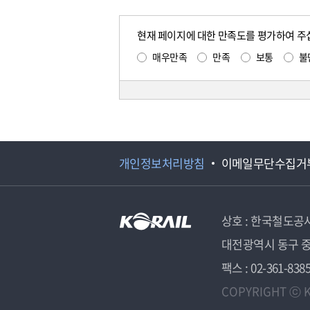
현재 페이지에 대한 만족도를 평가하여 주
매우만족
만족
보통
불
개인정보처리방침
이메일무단수집거
상호 : 한국철도공
대전광역시 동구 중
팩스 : 02-361-838
COPYRIGHT ⓒ K