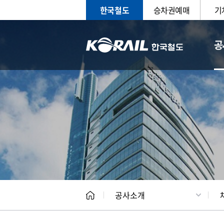
한국철도
승차권예매
기
공
CEO
일반현
공사소개