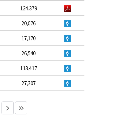
124,379
20,076
17,170
26,540
113,417
27,307