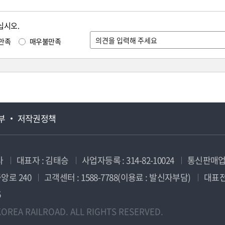
십시오.
만족
매우불만족
부
저작권정책
사
대표자 : 김태승
사업자등록 : 314-82-10024
통신판매업신
앙로 240
고객센터 : 1588-7788(이용료 : 발신자부담)
대표전화
5
OREA RAILROAD. ALL RIGHTS RESERVED.