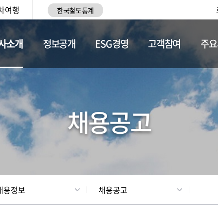
차여행
한국철도통계
사소개
정보공개
ESG경영
고객참여
주요
황
조직현황
채용정보
채용공고
채용정보
채용공고