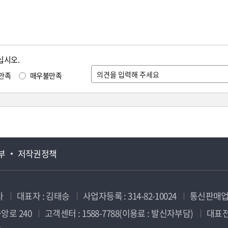
십시오.
만족
매우불만족
부
저작권정책
사
대표자 : 김태승
사업자등록 : 314-82-10024
통신판매업신
앙로 240
고객센터 : 1588-7788(이용료 : 발신자부담)
대표전화