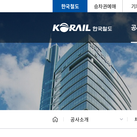
한국철도
승차권예매
기
공
CEO
일반현
공사소개