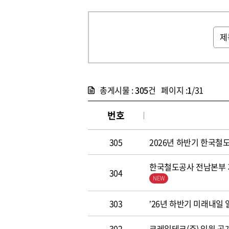
총게시물 :
305
건 페이지 :
1
/31
번호
305
2026년 하반기 한국철도공
한국철도공사 전남본부 기
304
303
’26년 하반기 미래내일
302
코레일테크(주) 임원 공개모집