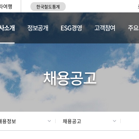
차여행
한국철도통계
사소개
정보공개
ESG경영
고객참여
주요
황
조직현황
채용정보
채용공고
채용정보
채용공고