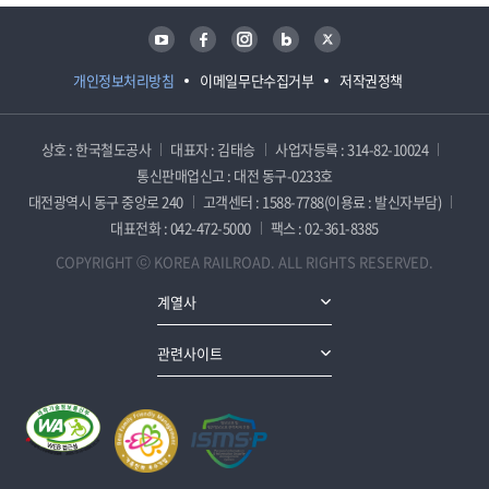
유튜브
페이스북
인스타그램
블로그
트위터
개인정보처리방침
이메일무단수집거부
저작권정책
상호 : 한국철도공사
대표자 : 김태승
사업자등록 : 314-82-10024
통신판매업신고 : 대전 동구-0233호
대전광역시 동구 중앙로 240
고객센터 : 1588-7788(이용료 : 발신자부담)
대표전화 : 042-472-5000
팩스 : 02-361-8385
COPYRIGHT ⓒ KOREA RAILROAD. ALL RIGHTS RESERVED.
계열사
관련사이트