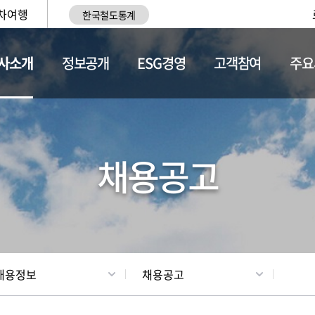
차여행
한국철도통계
사소개
정보공개
ESG경영
고객참여
주요
황
조직현황
채용정보
채용공고
채용정보
채용공고