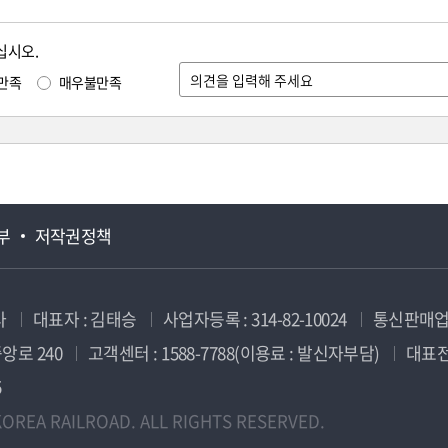
십시오.
만족
매우불만족
부
저작권정책
사
대표자 : 김태승
사업자등록 : 314-82-10024
통신판매업신
앙로 240
고객센터 : 1588-7788(이용료 : 발신자부담)
대표전화
5
OREA RAILROAD. ALL RIGHTS RESERVED.