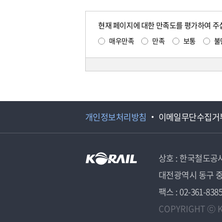
현재 페이지에 대한 만족도를 평가하여 주
매우만족
만족
보통
불
개인정보처리방침
이메일무단수집거
상호 : 한국철도공
대전광역시 동구 중
팩스 : 02-361-838
COPYRIGHT ⓒ K