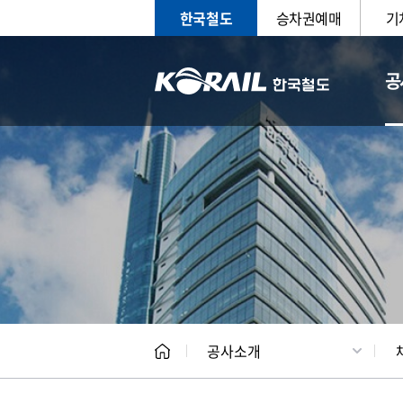
한국철도
승차권예매
기
공
CEO
일반현
공사소개