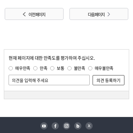
이전 페이지
다음 페이지
현재 페이지에 대한 만족도를 평가하여 주십시오.
콘텐츠 만족도 조사
만족도 조사
매우만족
만족
보통
불만족
매우불만족
담당자 정보
담당자 정보
유튜브
페이스북
인스타그램
블로그
트위터