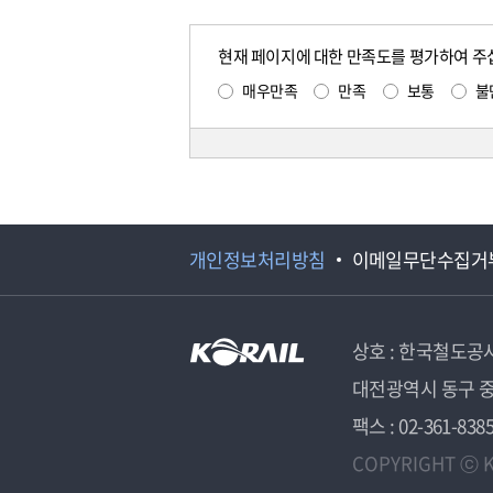
현재 페이지에 대한 만족도를 평가하여 주
매우만족
만족
보통
불
개인정보처리방침
이메일무단수집거
상호 : 한국철도공
대전광역시 동구 중
팩스 : 02-361-838
COPYRIGHT ⓒ K