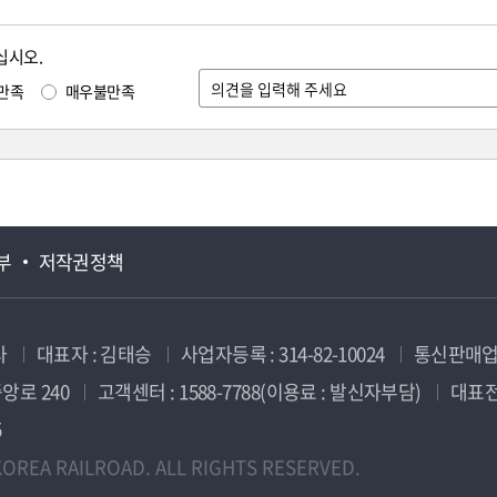
십시오.
만족
매우불만족
부
저작권정책
사
대표자 : 김태승
사업자등록 : 314-82-10024
통신판매업신
앙로 240
고객센터 : 1588-7788(이용료 : 발신자부담)
대표전화
5
OREA RAILROAD. ALL RIGHTS RESERVED.