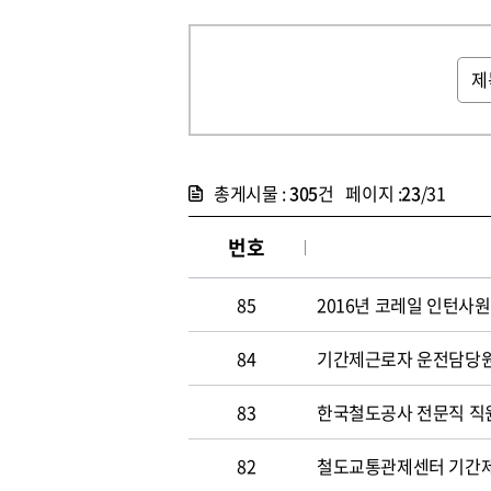
총게시물 :
305
건 페이지 :
23
/31
번호
85
2016년 코레일 인턴사원
84
기간제근로자 운전담당원 채
83
한국철도공사 전문직 직원 
82
철도교통관제센터 기간제