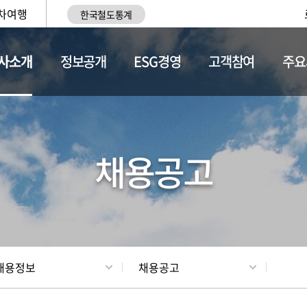
차여행
한국철도통계
사소개
정보공개
ESG경영
고객참여
주요
황
조직현황
채용정보
채용공고
채용정보
채용공고