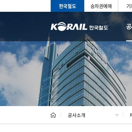
한국철도
승차권예매
기
공
CEO
일반현
공사소개