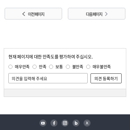
이전 페이지
다음 페이지
현재 페이지에 대한 만족도를 평가하여 주십시오.
콘텐츠 만족도 조사
만족도 조사
매우만족
만족
보통
불만족
매우불만족
담당자 정보
담당자 정보
유튜브
페이스북
인스타그램
블로그
트위터