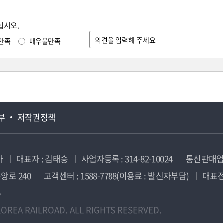
십시오.
만족
매우불만족
부
저작권정책
사
대표자 : 김태승
사업자등록 : 314-82-10024
통신판매업신
앙로 240
고객센터 : 1588-7788(이용료 : 발신자부담)
대표전화
5
OREA RAILROAD. ALL RIGHTS RESERVED.