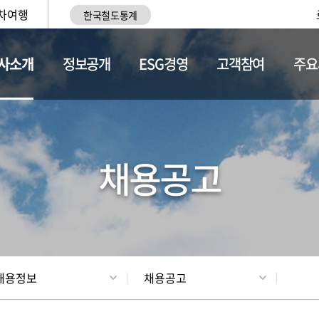
차여행
한국철도통계
사소개
정보공개
ESG경영
고객참여
주요
황
조직현황
채용정보
채용공고
채용정보
채용공고