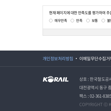
현재 페이지에 대한 만족도를 평가하여 주
매우만족
만족
보통
불
개인정보처리방침
이메일무단수집거
상호 : 한국철도공
대전광역시 동구 중
팩스 : 02-361-838
COPYRIGHT ⓒ K