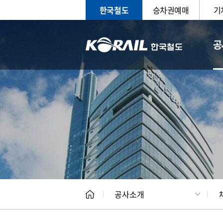
한국철도
승차권예매
기
공
CEO
일반현
공사소개