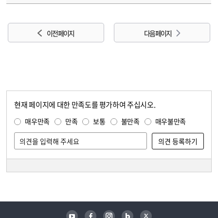
이전 페이지
다음 페이지
현재 페이지에 대한 만족도를 평가하여 주십시오.
콘텐츠 만족도 조사
만족도 조사
매우만족
만족
보통
불만족
매우불만족
담당자 정보
담당자 정보
유튜브
페이스북
인스타그램
블로그
트위터