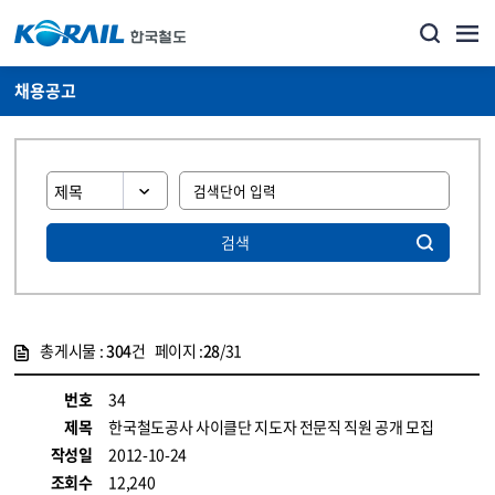
채용공고
검색
총게시물 :
304
건 페이지 :
28
/31
게시물 목록
코레일소개_경영공시_채용공고 목록 - 정보 제공
번호
34
제목
한국철도공사 사이클단 지도자 전문직 직원 공개 모집
작성일
2012-10-24
조회수
12,240