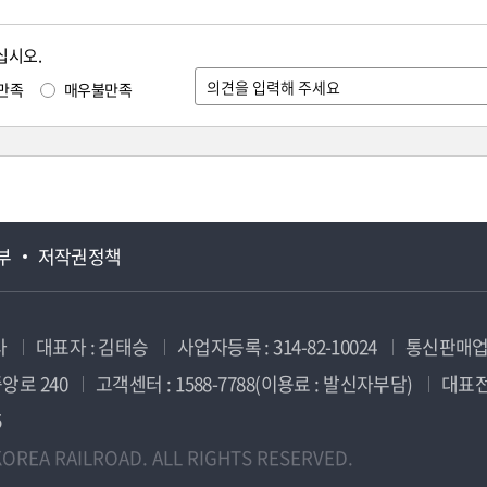
십시오.
만족
매우불만족
부
저작권정책
사
대표자 : 김태승
사업자등록 : 314-82-10024
통신판매업신
앙로 240
고객센터 : 1588-7788(이용료 : 발신자부담)
대표전화
5
OREA RAILROAD. ALL RIGHTS RESERVED.