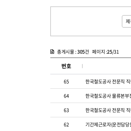
총게시물 :
305
건 페이지 :
25
/31
번호
65
한국철도공사 전문직 직원 
64
한국철도공사 물류본부장 
63
한국철도공사 전문직 직원 
62
기간제근로자(운전담당원) 