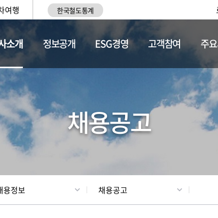
차여행
한국철도통계
사소개
정보공개
ESG경영
고객참여
주요
황
조직현황
채용정보
채용공고
채용정보
채용공고