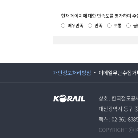
현재 페이지에 대한 만족도를 평가하여 주
매우만족
만족
보통
불
개인정보처리방침
이메일무단수집거
상호 : 한국철도공
대전광역시 동구 중
팩스 : 02-361-838
COPYRIGHT ⓒ K