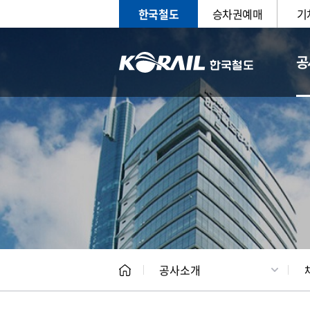
한국철도
승차권예매
기
공
CEO
일반현
공사소개