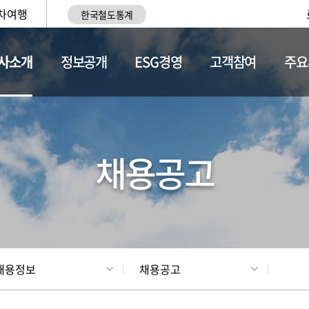
차여행
한국철도통계
사소개
정보공개
ESG경영
고객참여
주요
황
조직현황
채용정보
채용공고
채용정보
채용공고