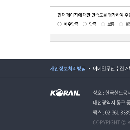
현재 페이지에 대한 만족도를 평가하여 주
매우만족
만족
보통
불
개인정보처리방침
이메일무단수집거
상호 : 한국철도공
대전광역시 동구 중
팩스 : 02-361-838
COPYRIGHT ⓒ K