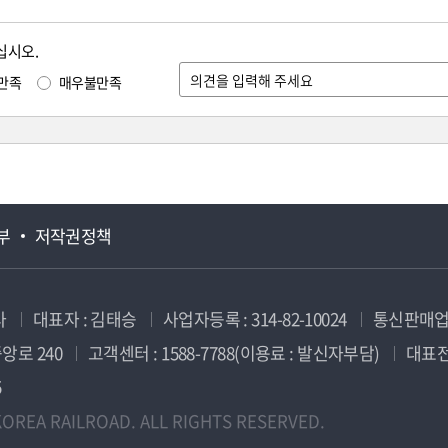
십시오.
만족
매우불만족
부
저작권정책
사
대표자 : 김태승
사업자등록 : 314-82-10024
통신판매업신
앙로 240
고객센터 : 1588-7788(이용료 : 발신자부담)
대표전화
5
OREA RAILROAD. ALL RIGHTS RESERVED.