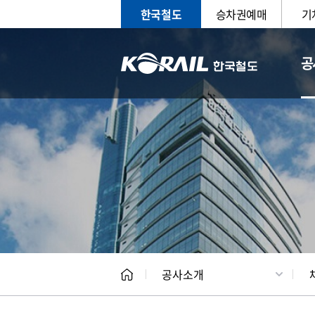
한국철도
승차권예매
기
공
CEO
일반현
공사소개