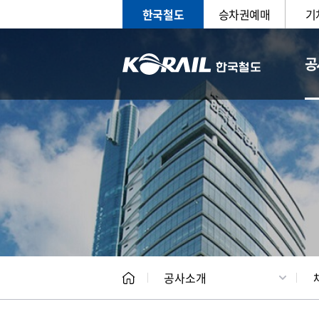
한국철도
승차권예매
기
공
CEO
일반현
공사소개