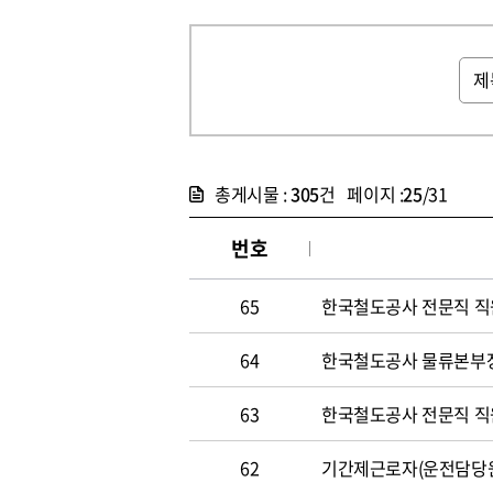
총게시물 :
305
건 페이지 :
25
/31
번호
65
한국철도공사 전문직 직원 
64
한국철도공사 물류본부장 
63
한국철도공사 전문직 직원 
62
기간제근로자(운전담당원) 