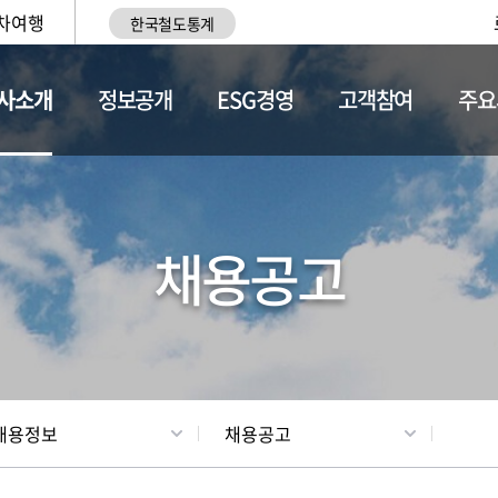
차여행
한국철도통계
사소개
정보공개
ESG경영
고객참여
주요
황
조직현황
채용정보
채용공고
채용정보
채용공고