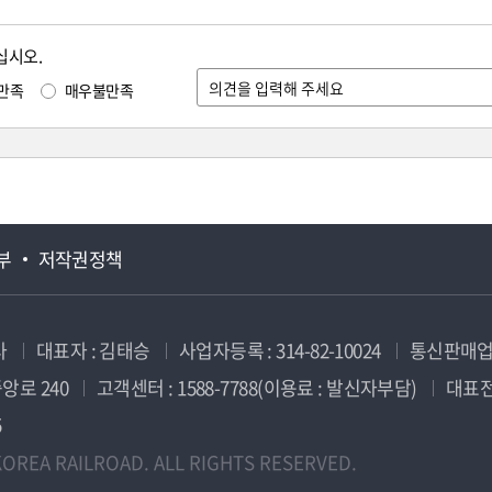
십시오.
만족
매우불만족
부
저작권정책
사
대표자 : 김태승
사업자등록 : 314-82-10024
통신판매업신
앙로 240
고객센터 : 1588-7788(이용료 : 발신자부담)
대표전화
5
OREA RAILROAD. ALL RIGHTS RESERVED.