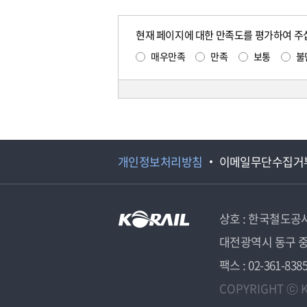
현재 페이지에 대한 만족도를 평가하여 주
매우만족
만족
보통
불
개인정보처리방침
이메일무단수집거
상호 : 한국철도공
대전광역시 동구 중
팩스 : 02-361-838
COPYRIGHT ⓒ K