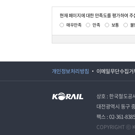
현재 페이지에 대한 만족도를 평가하여 주
매우만족
만족
보통
불
개인정보처리방침
이메일무단수집거
상호 : 한국철도공
대전광역시 동구 중
팩스 : 02-361-838
COPYRIGHT ⓒ K