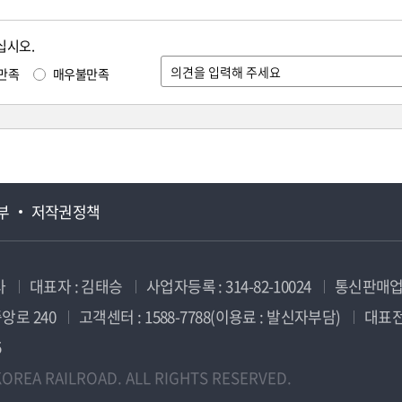
십시오.
만족
매우불만족
부
저작권정책
사
대표자 : 김태승
사업자등록 : 314-82-10024
통신판매업신
앙로 240
고객센터 : 1588-7788(이용료 : 발신자부담)
대표전화
5
OREA RAILROAD. ALL RIGHTS RESERVED.