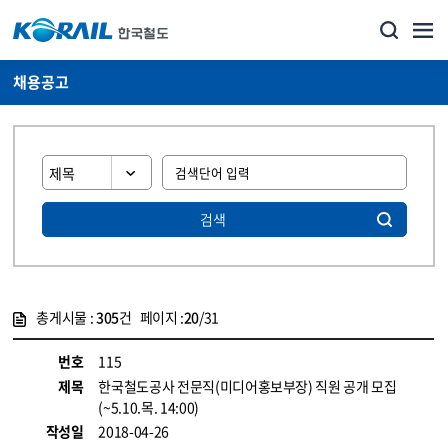
채용공고
검색
총게시물 :
305
건 페이지 :
20
/31
게시물 목록
코레일소개_경영공시_채용공고 목록 - 정보 제공
번호
115
제목
한국철도공사 전문직(미디어홍보부장) 직원 공개 모집
(~5.10.목. 14:00)
작성일
2018-04-26