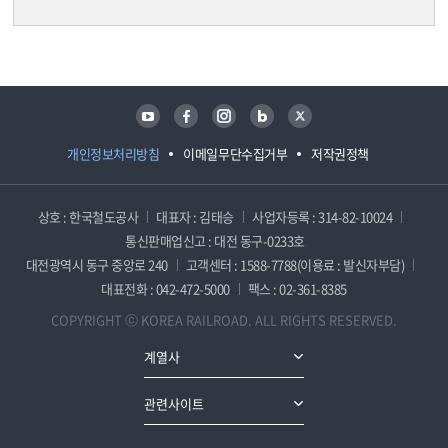
담당자 정보
담당자 정보
유튜브
페이스북
인스타그램
블로그
트위터
개인정보처리방침
이메일무단수집거부
저작권정책
상호 : 한국철도공사
대표자 : 김태승
사업자등록 : 314-82-10024
통신판매업신고 : 대전 동구-0233호
대전광역시 동구 중앙로 240
고객센터 : 1588-7788(이용료 : 발신자부담)
대표전화 : 042-472-5000
팩스 : 02-361-8385
COPYRIGHT ⓒ KOREA RAILROAD. ALL RIGHTS RESERVED.
계열사
관련사이트