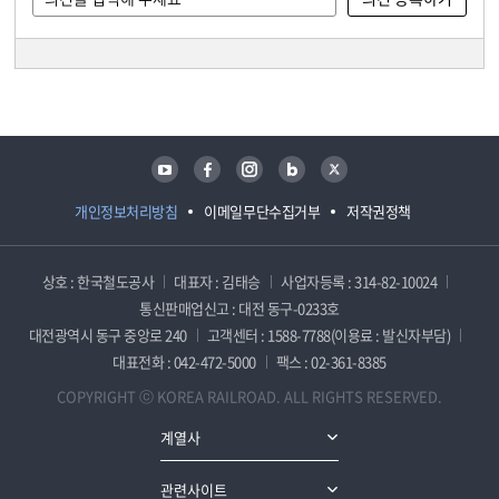
담당자 정보
담당자 정보
유튜브
페이스북
인스타그램
블로그
트위터
개인정보처리방침
이메일무단수집거부
저작권정책
상호 : 한국철도공사
대표자 : 김태승
사업자등록 : 314-82-10024
통신판매업신고 : 대전 동구-0233호
대전광역시 동구 중앙로 240
고객센터 : 1588-7788(이용료 : 발신자부담)
대표전화 : 042-472-5000
팩스 : 02-361-8385
COPYRIGHT ⓒ KOREA RAILROAD. ALL RIGHTS RESERVED.
계열사
관련사이트