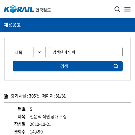
채용공고
검색
총게시물 :
305
건 페이지 :
31
/31
게시물 목록
코레일소개_경영공시_채용공고 목록 - 정보 제공
번호
5
제목
전문직 직원 공개 모집
작성일
2010-10-21
조회수
14,490