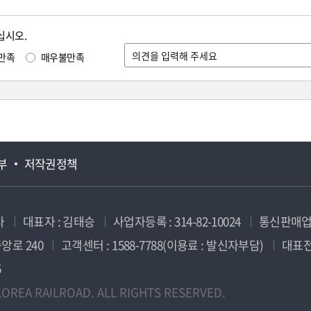
십시오.
만족
매우불만족
부
저작권정책
사
대표자 : 김태승
사업자등록 : 314-82-10024
통신판매업신
앙로 240
고객센터 : 1588-7788(이용료 : 발신자부담)
대표전화
5
OREA RAILROAD. ALL RIGHTS RESERVED.