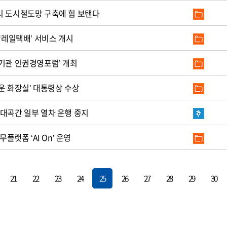
시 도시철도망 구축에 힘 보탠다
 ‘레일택배’ 서비스 개시
공기관 인권경영포럼’ 개최
운 화장실’ 대통령상 수상
~대곡간 일부 열차 운행 중지
무플랫폼 ‘AI On’ 운영
21
22
23
24
25
26
27
28
29
30