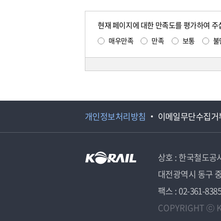
현재 페이지에 대한 만족도를 평가하여 주
매우만족
만족
보통
불
개인정보처리방침
이메일무단수집거
상호 : 한국철도공
대전광역시 동구 중
팩스 : 02-361-838
COPYRIGHT ⓒ K