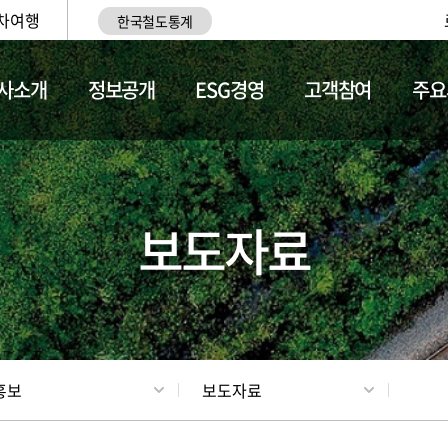
차여행
한국철도통계
사소개
정보공개
ESG경영
고객참여
주요
업
갤러리
기차소개
보도자료
홍보
보도자료