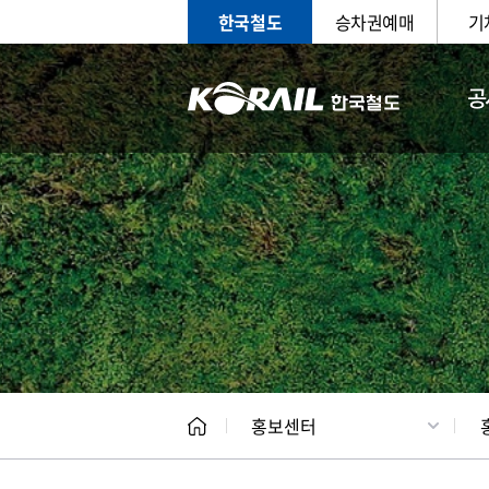
한국철도
승차권예매
기
공
홍보
문화사
홍보센터