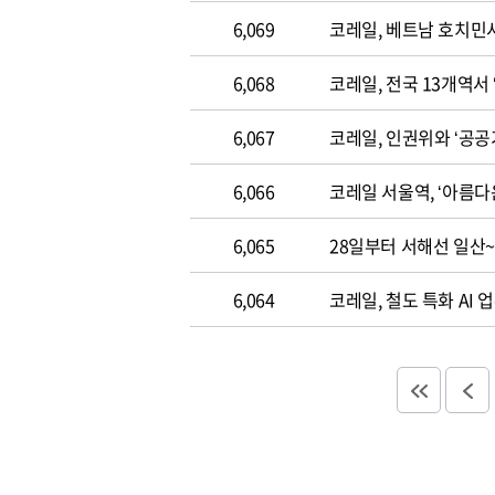
6,069
코레일, 베트남 호치민
6,068
코레일, 전국 13개역서
6,067
코레일, 인권위와 ‘공
6,066
코레일 서울역, ‘아름다
6,065
28일부터 서해선 일산
6,064
코레일, 철도 특화 AI 업