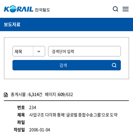
보도자료
검색
총게시물 :
6,314
건 페이지 :
609
/632
게시물 목록
뉴스·홍보_보도자료 목록 - 정보 제공
번호
234
제목
사업구조 다각화 통해 ‘글로벌 종합수송그룹’으로 도약
파일
작성일
2006-01-04