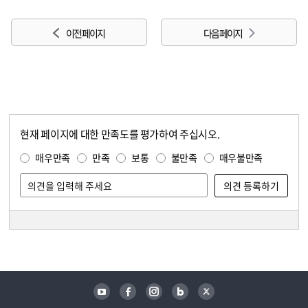
이전 페이지
다음 페이지
현재 페이지에 대한 만족도를 평가하여 주십시오.
콘텐츠 만족도 조사
만족도 조사
매우만족
만족
보통
불만족
매우불만족
담당자 정보
담당자 정보
유튜브
페이스북
인스타그램
블로그
트위터