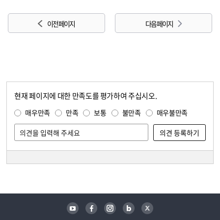
이전 페이지
다음 페이지
현재 페이지에 대한 만족도를 평가하여 주십시오.
콘텐츠 만족도 조사
만족도 조사
매우만족
만족
보통
불만족
매우불만족
담당자 정보
담당자 정보
유튜브
페이스북
인스타그램
블로그
트위터