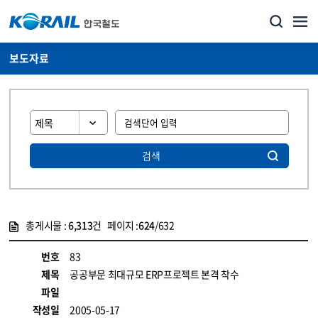
보도자료
검색
총게시물 :
6,313
건 페이지 :
624
/632
게시물 목록
뉴스·홍보_보도자료 목록 - 정보 제공
번호
83
제목
공공부문 최대규모 ERP프로젝트 본격 착수
파일
작성일
2005-05-17