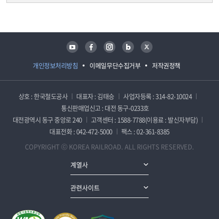
담당자 정보
담당자 정보
유튜브
페이스북
인스타그램
블로그
트위터
개인정보처리방침
이메일무단수집거부
저작권정책
상호 : 한국철도공사
대표자 : 김태승
사업자등록 : 314-82-10024
통신판매업신고 : 대전 동구-0233호
대전광역시 동구 중앙로 240
고객센터 : 1588-7788(이용료 : 발신자부담)
대표전화 : 042-472-5000
팩스 : 02-361-8385
COPYRIGHT ⓒ KOREA RAILROAD. ALL RIGHTS RESERVED.
계열사
관련사이트