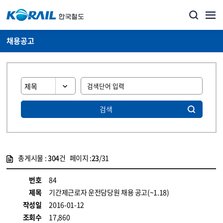
채용공고
검색
총게시물 :
304
건 페이지 :
23
/31
게시물 목록
코레일소개_경영공시_채용공고 목록 - 정보 제공
번호
84
제목
기간제근로자 운전담당원 채용 공고(~1.18)
작성일
2016-01-12
조회수
17,860