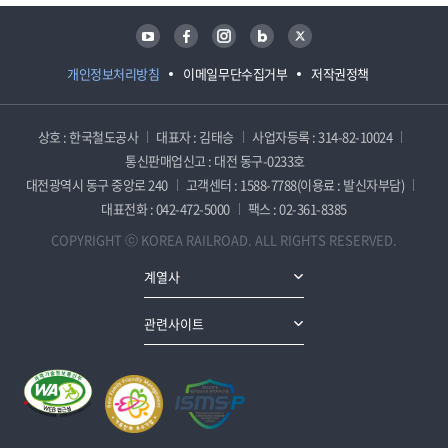
유튜브
페이스북
인스타그램
블로그
트위터
개인정보처리방침
이메일무단수집거부
저작권정책
상호 : 한국철도공사
대표자 : 김태승
사업자등록 : 314-82-10024
통신판매업신고 : 대전 동구-0233호
대전광역시 동구 중앙로 240
고객센터 : 1588-7788(이용료 : 발신자부담)
대표전화 : 042-472-5000
팩스 : 02-361-8385
COPYRIGHT ⓒ KOREA RAILROAD. ALL RIGHTS RESERVED.
계열사
관련사이트