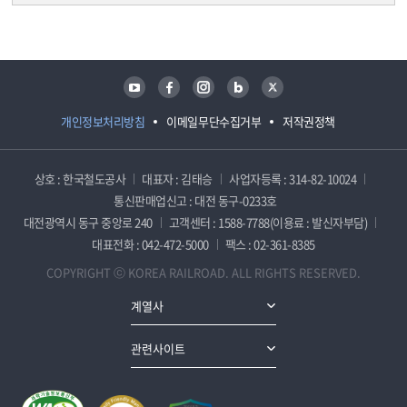
담당자 정보
담당자 정보
유튜브
페이스북
인스타그램
블로그
트위터
개인정보처리방침
이메일무단수집거부
저작권정책
상호 : 한국철도공사
대표자 : 김태승
사업자등록 : 314-82-10024
통신판매업신고 : 대전 동구-0233호
대전광역시 동구 중앙로 240
고객센터 : 1588-7788(이용료 : 발신자부담)
대표전화 : 042-472-5000
팩스 : 02-361-8385
COPYRIGHT ⓒ KOREA RAILROAD. ALL RIGHTS RESERVED.
계열사
관련사이트