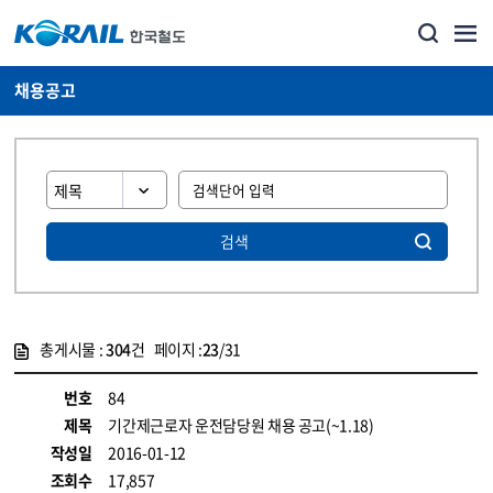
채용공고
검색
총게시물 :
304
건 페이지 :
23
/31
게시물 목록
코레일소개_경영공시_채용공고 목록 - 정보 제공
번호
84
제목
기간제근로자 운전담당원 채용 공고(~1.18)
작성일
2016-01-12
조회수
17,857