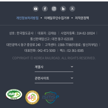
유튜브
페이스북
인스타그램
블로그
트위터
개인정보처리방침
이메일무단수집거부
저작권정책
상호 : 한국철도공사
대표자 : 김태승
사업자등록 : 314-82-10024
통신판매업신고 : 대전 동구-0233호
대전광역시 동구 중앙로 240
고객센터 : 1588-7788(이용료 : 발신자부담)
대표전화 : 042-472-5000
팩스 : 02-361-8385
COPYRIGHT ⓒ KOREA RAILROAD. ALL RIGHTS RESERVED.
계열사
관련사이트