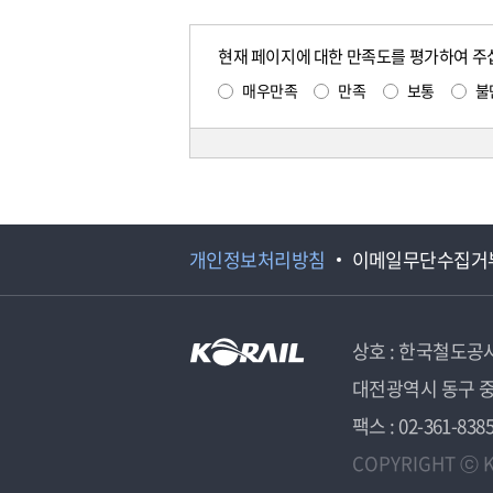
현재 페이지에 대한 만족도를 평가하여 주
매우만족
만족
보통
불
개인정보처리방침
이메일무단수집거
상호 : 한국철도공
대전광역시 동구 중
팩스 : 02-361-838
COPYRIGHT ⓒ K