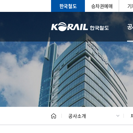
한국철도
승차권예매
기
공
CEO
일반현
공사소개