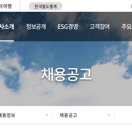
차여행
한국철도통계
사소개
정보공개
ESG경영
고객참여
주요
황
조직현황
채용정보
채용공고
채용정보
채용공고