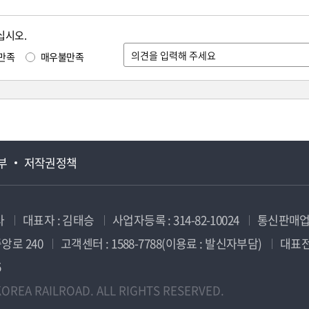
십시오.
만족
매우불만족
부
저작권정책
사
대표자 : 김태승
사업자등록 : 314-82-10024
통신판매업신
앙로 240
고객센터 : 1588-7788(이용료 : 발신자부담)
대표전화
5
OREA RAILROAD. ALL RIGHTS RESERVED.