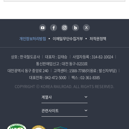
담당자 정보
담당자 정보
유튜브
페이스북
인스타그램
블로그
트위터
개인정보처리방침
이메일무단수집거부
저작권정책
상호 : 한국철도공사
대표자 : 김태승
사업자등록 : 314-82-10024
통신판매업신고 : 대전 동구-0233호
대전광역시 동구 중앙로 240
고객센터 : 1588-7788(이용료 : 발신자부담)
대표전화 : 042-472-5000
팩스 : 02-361-8385
COPYRIGHT ⓒ KOREA RAILROAD. ALL RIGHTS RESERVED.
계열사
관련사이트