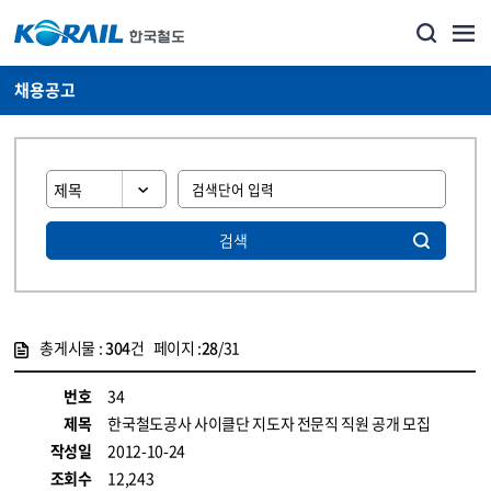
채용공고
검색
총게시물 :
304
건 페이지 :
28
/31
게시물 목록
코레일소개_경영공시_채용공고 목록 - 정보 제공
번호
34
제목
한국철도공사 사이클단 지도자 전문직 직원 공개 모집
작성일
2012-10-24
조회수
12,243