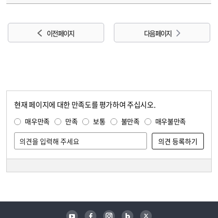
이전 페이지
다음 페이지
현재 페이지에 대한 만족도를 평가하여 주십시오.
콘텐츠 만족도 조사
만족도 조사
매우만족
만족
보통
불만족
매우불만족
담당자 정보
담당자 정보
유튜브
페이스북
인스타그램
블로그
트위터