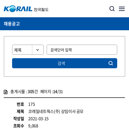
채용공고
검색
총게시물 :
305
건 페이지 :
14
/31
게시물 목록
코레일소개_경영공시_채용공고 목록 - 정보 제공
번호
175
제목
코레일네트웍스(주) 상임이사 공모
작성일
2021-03-15
조회수
9,068