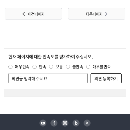
이전 페이지
다음 페이지
현재 페이지에 대한 만족도를 평가하여 주십시오.
콘텐츠 만족도 조사
만족도 조사
매우만족
만족
보통
불만족
매우불만족
담당자 정보
담당자 정보
유튜브
페이스북
인스타그램
블로그
트위터