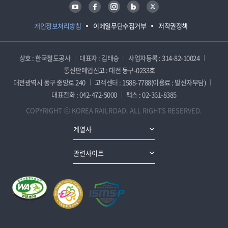
유튜브
페이스북
인스타그램
블로그
트위터
개인정보처리방침
이메일무단수집거부
저작권정책
상호 : 한국철도공사
대표자 : 김태승
사업자등록 : 314-82-10024
통신판매업신고 : 대전 동구-0233호
대전광역시 동구 중앙로 240
고객센터 : 1588-7788(이용료 : 발신자부담)
대표전화 : 042-472-5000
팩스 : 02-361-8385
COPYRIGHT ⓒ KOREA RAILROAD. ALL RIGHTS RESERVED.
계열사
관련사이트