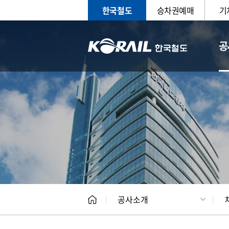
한국철도
승차권예매
기
공
CEO
일반현
공사소개