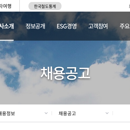
차여행
한국철도통계
사소개
정보공개
ESG경영
고객참여
주요
황
조직현황
채용정보
채용공고
채용정보
채용공고