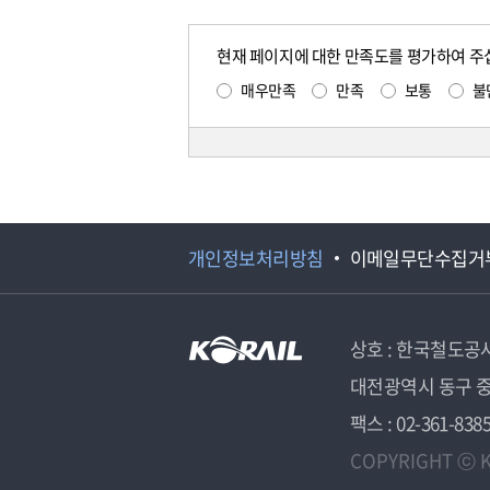
현재 페이지에 대한 만족도를 평가하여 주
매우만족
만족
보통
불
개인정보처리방침
이메일무단수집거
상호 : 한국철도공
대전광역시 동구 중
팩스 : 02-361-838
COPYRIGHT ⓒ K