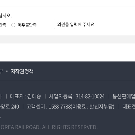
십시오.
만족
매우불만족
부
저작권정책
사
대표자 : 김태승
사업자등록 : 314-82-10024
통신판매업신
앙로 240
고객센터 : 1588-7788(이용료 : 발신자부담)
대표전화
5
OREA RAILROAD. ALL RIGHTS RESERVED.