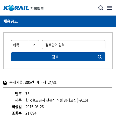
채용공고
검색
총게시물 :
305
건 페이지 :
24
/31
게시물 목록
코레일소개_경영공시_채용공고 목록 - 정보 제공
번호
75
제목
한국철도공사 전문직 직원 공개모집(~9.16)
작성일
2015-08-26
조회수
21,694