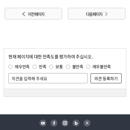
이전 페이지
다음 페이지
현재 페이지에 대한 만족도를 평가하여 주십시오.
콘텐츠 만족도 조사
만족도 조사
매우만족
만족
보통
불만족
매우불만족
담당자 정보
담당자 정보
유튜브
페이스북
인스타그램
블로그
트위터