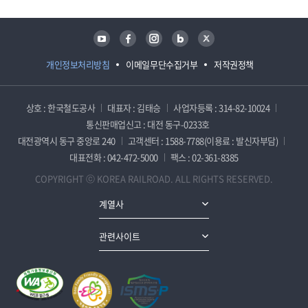
유튜브
페이스북
인스타그램
블로그
트위터
개인정보처리방침
이메일무단수집거부
저작권정책
상호 : 한국철도공사
대표자 : 김태승
사업자등록 : 314-82-10024
통신판매업신고 : 대전 동구-0233호
대전광역시 동구 중앙로 240
고객센터 : 1588-7788(이용료 : 발신자부담)
대표전화 : 042-472-5000
팩스 : 02-361-8385
COPYRIGHT ⓒ KOREA RAILROAD. ALL RIGHTS RESERVED.
계열사
관련사이트