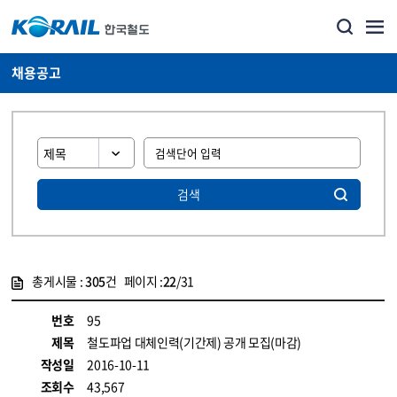
채용공고
검색
총게시물 :
305
건 페이지 :
22
/31
게시물 목록
코레일소개_경영공시_채용공고 목록 - 정보 제공
번호
95
제목
철도파업 대체인력(기간제) 공개 모집(마감)
작성일
2016-10-11
조회수
43,567