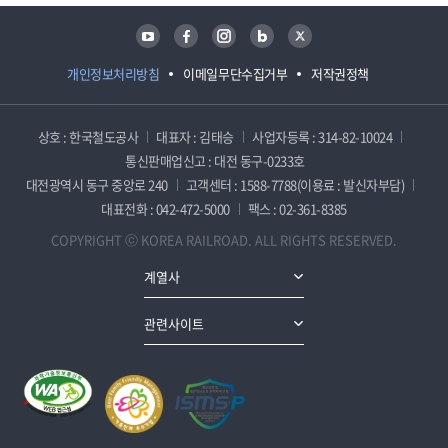
유튜브
페이스북
인스타그램
블로그
트위터
개인정보처리방침
이메일무단수집거부
저작권정책
상호 : 한국철도공사
대표자 : 김태승
사업자등록 : 314-82-10024
통신판매업신고 : 대전 동구-0233호
대전광역시 동구 중앙로 240
고객센터 : 1588-7788(이용료 : 발신자부담)
대표전화 : 042-472-5000
팩스 : 02-361-8385
COPYRIGHT ⓒ KOREA RAILROAD. ALL RIGHTS RESERVED.
계열사
관련사이트