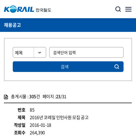
채용공고
검색
총게시물 :
305
건 페이지 :
23
/31
게시물 목록
코레일소개_경영공시_채용공고 목록 - 정보 제공
번호
85
제목
2016년 코레일 인턴사원 모집 공고
작성일
2016-01-18
조회수
264,390