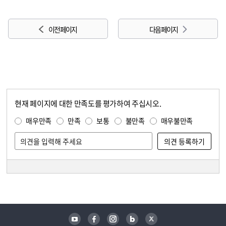
이전 페이지
다음 페이지
현재 페이지에 대한 만족도를 평가하여 주십시오.
콘텐츠 만족도 조사
만족도 조사
매우만족
만족
보통
불만족
매우불만족
담당자 정보
담당자 정보
유튜브
페이스북
인스타그램
블로그
트위터