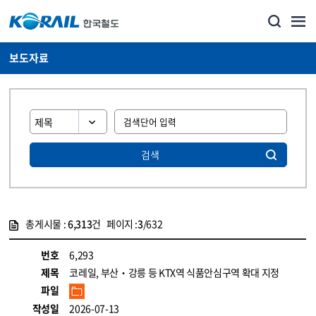
보도자료
검색
총게시물 :
6,313
건 페이지 :
3
/632
게시물 목록
뉴스·홍보_보도자료 목록 - 정보 제공
번호
6,293
제목
코레일, 부산‧강릉 등 KTX역 식품안심구역 확대 지정
파일
작성일
2026-07-13