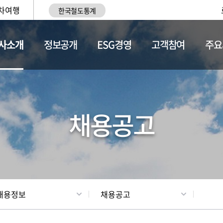
차여행
한국철도통계
사소개
정보공개
ESG경영
고객참여
주요
황
조직현황
채용정보
채용공고
채용정보
채용공고