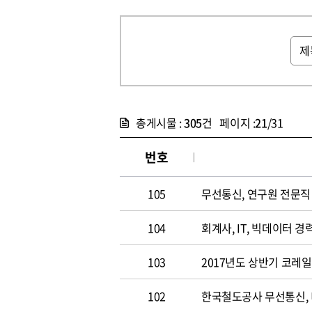
총게시물 :
305
건 페이지 :
21
/31
번호
105
무선통신, 연구원 전문직 채
104
회계사, IT, 빅데이터 경력
103
2017년도 상반기 코레
102
한국철도공사 무선통신,