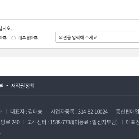
십시오.
만족
매우불만족
부
저작권정책
사
대표자 : 김태승
사업자등록 : 314-82-10024
통신판매업신
앙로 240
고객센터 : 1588-7788(이용료 : 발신자부담)
대표전화
5