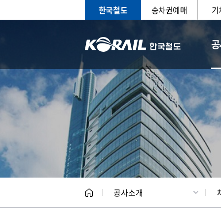
한국철도
승차권예매
기
공
CEO
일반현
공사소개