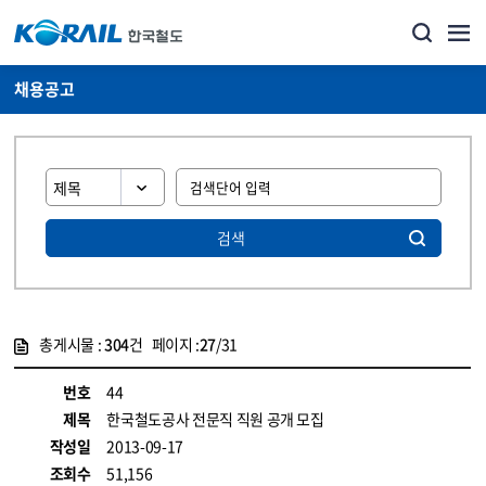
채용공고
검색
총게시물 :
304
건 페이지 :
27
/31
게시물 목록
코레일소개_경영공시_채용공고 목록 - 정보 제공
번호
44
제목
한국철도공사 전문직 직원 공개 모집
작성일
2013-09-17
조회수
51,156