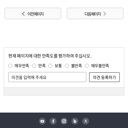
이전 페이지
다음 페이지
현재 페이지에 대한 만족도를 평가하여 주십시오.
콘텐츠 만족도 조사
만족도 조사
매우만족
만족
보통
불만족
매우불만족
담당자 정보
담당자 정보
유튜브
페이스북
인스타그램
블로그
트위터