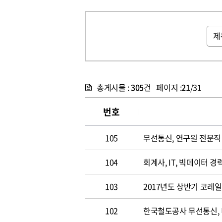
총게시물 :
305
건 페이지 :
21
/31
번호
105
무선통신, 연구원 전문직 채
104
회계사, IT, 빅데이터 경력
103
2017년도 상반기 코레
102
한국철도공사 무선통신,