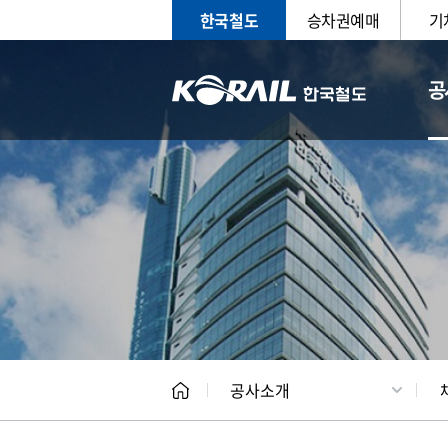
한국철도
승차권예매
기
공
CEO
일반현
공사소개