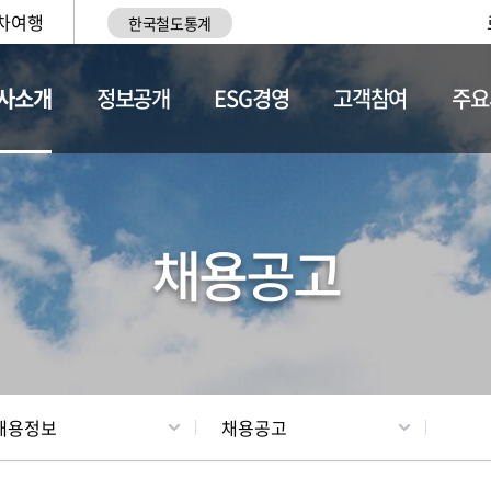
차여행
한국철도통계
사소개
정보공개
ESG경영
고객참여
주요
황
조직현황
채용정보
채용공고
채용정보
채용공고