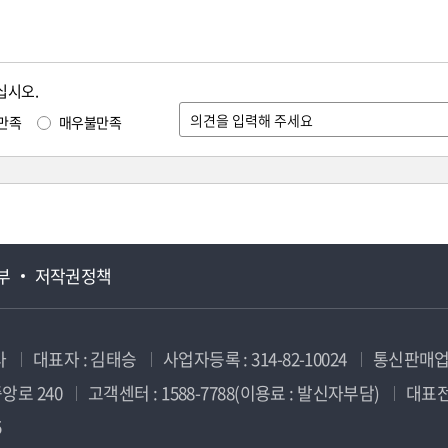
십시오.
만족
매우불만족
부
저작권정책
사
대표자 : 김태승
사업자등록 : 314-82-10024
통신판매업신
앙로 240
고객센터 : 1588-7788(이용료 : 발신자부담)
대표전화
5