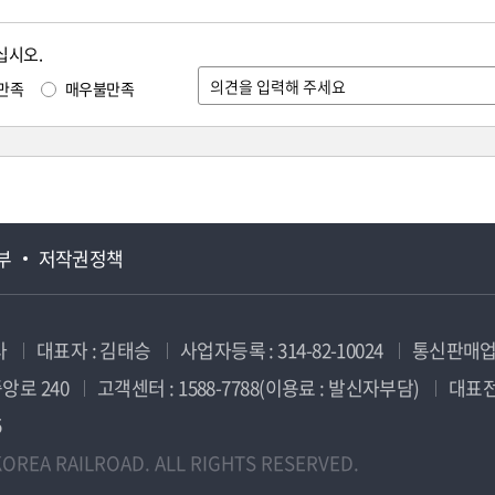
십시오.
만족
매우불만족
부
저작권정책
사
대표자 : 김태승
사업자등록 : 314-82-10024
통신판매업신
앙로 240
고객센터 : 1588-7788(이용료 : 발신자부담)
대표전화
5
OREA RAILROAD. ALL RIGHTS RESERVED.