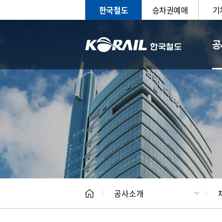
한국철도
승차권예매
기
공
CEO
일반현
공사소개