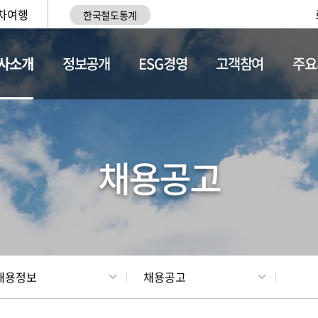
차여행
한국철도통계
사소개
정보공개
ESG경영
고객참여
주요
황
조직현황
채용정보
채용공고
채용정보
채용공고