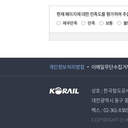
현재 페이지에 대한 만족도를 평가하여 주
매우만족
만족
보통
불
개인정보처리방침
이메일무단수집거
상호 : 한국철도공
대전광역시 동구 중
팩스 : 02-361-838
COPYRIGHT ⓒ K