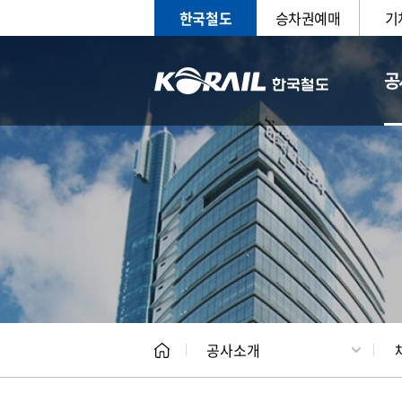
한국철도
승차권예매
기
공
CEO
일반현
공사소개