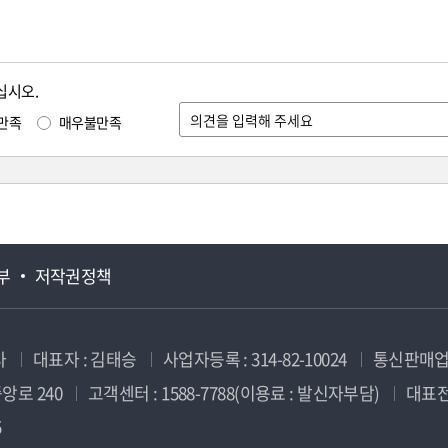
십시오.
만족
매우불만족
부
저작권정책
사
대표자 : 김태승
사업자등록 : 314-82-10024
통신판매업신
앙로 240
고객센터 : 1588-7788(이용료 : 발신자부담)
대표전화
5