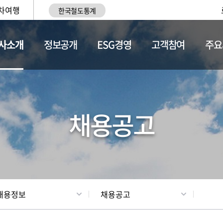
차여행
한국철도통계
사소개
정보공개
ESG경영
고객참여
주요
황
조직현황
채용정보
채용공고
채용정보
채용공고