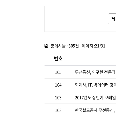
총게시물 :
305
건 페이지 :
21
/31
번호
105
무선통신, 연구원 전문직 채
104
회계사, IT, 빅데이터 경력
103
2017년도 상반기 코레
102
한국철도공사 무선통신,