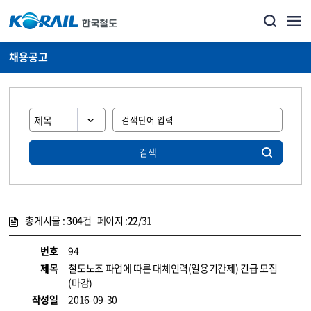
채용공고
검색
총게시물 :
304
건 페이지 :
22
/31
게시물 목록
코레일소개_경영공시_채용공고 목록 - 정보 제공
번호
94
제목
철도노조 파업에 따른 대체인력(일용기간제) 긴급 모집
(마감)
작성일
2016-09-30