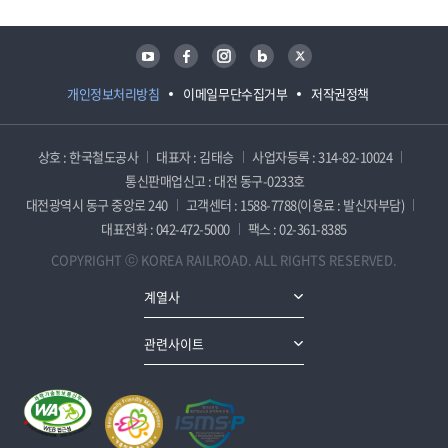
유튜브
페이스북
인스타그램
블로그
트위터
개인정보처리방침
이메일무단수집거부
저작권정책
상호 : 한국철도공사
대표자 : 김태승
사업자등록 : 314-82-10024
통신판매업신고 : 대전 동구-0233호
대전광역시 동구 중앙로 240
고객센터 : 1588-7788(이용료 : 발신자부담)
대표전화 : 042-472-5000
팩스 : 02-361-8385
COPYRIGHT ⓒ KOREA RAILROAD. ALL RIGHTS RESERVED.
계열사
관련사이트