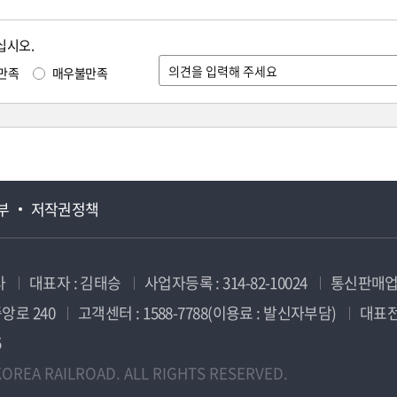
십시오.
만족
매우불만족
부
저작권정책
사
대표자 : 김태승
사업자등록 : 314-82-10024
통신판매업신
앙로 240
고객센터 : 1588-7788(이용료 : 발신자부담)
대표전화
5
OREA RAILROAD. ALL RIGHTS RESERVED.