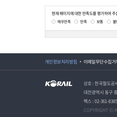
현재 페이지에 대한 만족도를 평가하여 주
매우만족
만족
보통
불
개인정보처리방침
이메일무단수집거
상호 : 한국철도공
대전광역시 동구 중
팩스 : 02-361-838
COPYRIGHT ⓒ K