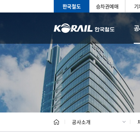
한국철도
승차권예매
기
공
CEO
일반현
공사소개