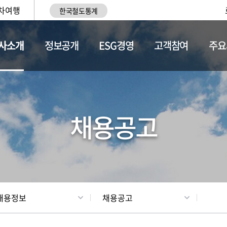
차여행
한국철도통계
사소개
정보공개
ESG경영
고객참여
주요
황
조직현황
채용정보
채용공고
채용정보
채용공고