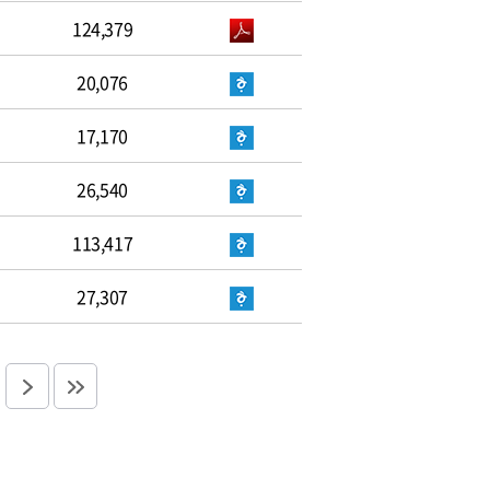
124,379
20,076
17,170
26,540
113,417
27,307