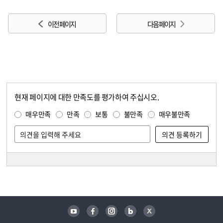
이전 페이지
다음 페이지
현재 페이지에 대한 만족도를 평가하여 주십시오.
콘텐츠 만족도 조사
만족도 조사
매우만족
만족
보통
불만족
매우불만족
담당자 정보
담당자 정보
유튜브
페이스북
인스타그램
블로그
트위터