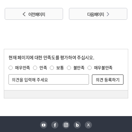
이전 페이지
다음 페이지
현재 페이지에 대한 만족도를 평가하여 주십시오.
콘텐츠 만족도 조사
만족도 조사
매우만족
만족
보통
불만족
매우불만족
담당자 정보
담당자 정보
유튜브
페이스북
인스타그램
블로그
트위터