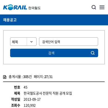
채용공고
검색
총게시물 :
305
건 페이지 :
27
/31
게시물 목록
코레일소개_경영공시_채용공고 목록 - 정보 제공
번호
45
제목
한국철도공사 전문직 직원 공개 모집
작성일
2013-09-17
조회수
120,992