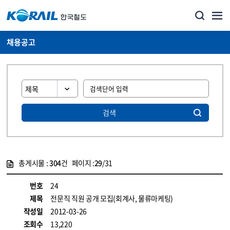
채용공고
검색
총게시물 :
304
건 페이지 :
29
/31
게시물 목록
코레일소개_경영공시_채용공고 목록 - 정보 제공
번호
24
제목
전문직 직원 공개 모집(회계사, 물류마케팅)
작성일
2012-03-26
조회수
13,220