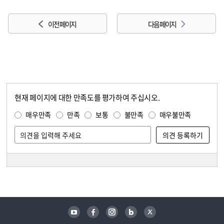
이전 페이지
다음 페이지
현재 페이지에 대한 만족도를 평가하여 주십시오.
콘텐츠 만족도 조사
만족도 조사
매우만족
만족
보통
불만족
매우불만족
담당자 정보
담당자 정보
유튜브
페이스북
인스타그램
블로그
트위터