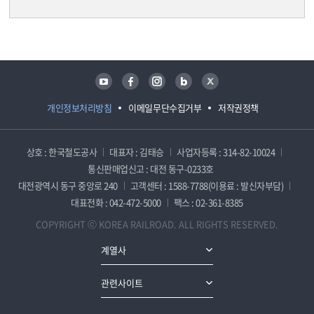
담당자 정보
담당자 정보
유튜브
페이스북
인스타그램
블로그
트위터
개인정보처리방침
이메일무단수집거부
저작권정책
상호 : 한국철도공사
대표자 : 김태승
사업자등록 : 314-82-10024
통신판매업신고 : 대전 동구-0233호
대전광역시 동구 중앙로 240
고객센터 : 1588-7788(이용료 : 발신자부담)
대표전화 : 042-472-5000
팩스 : 02-361-8385
COPYRIGHT ⓒ KOREA RAILROAD. ALL RIGHTS RESERVED.
계열사
관련사이트