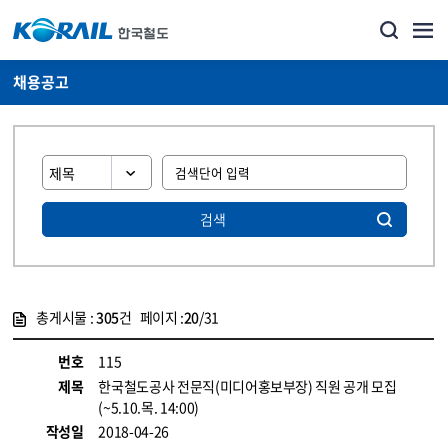
채용공고
검색
총게시물 :
305
건 페이지 :
20
/31
게시물 목록
코레일소개_경영공시_채용공고 목록 - 정보 제공
번호
115
제목
한국철도공사 전문직(미디어홍보부장) 직원 공개 모집
(~5.10.목. 14:00)
작성일
2018-04-26