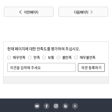
이전 페이지
다음 페이지
현재 페이지에 대한 만족도를 평가하여 주십시오.
콘텐츠 만족도 조사
만족도 조사
매우만족
만족
보통
불만족
매우불만족
담당자 정보
담당자 정보
유튜브
페이스북
인스타그램
블로그
트위터