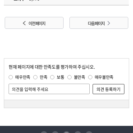
이전 페이지
다음 페이지
현재 페이지에 대한 만족도를 평가하여 주십시오.
콘텐츠 만족도 조사
만족도 조사
매우만족
만족
보통
불만족
매우불만족
담당자 정보
담당자 정보
유튜브
페이스북
인스타그램
블로그
트위터