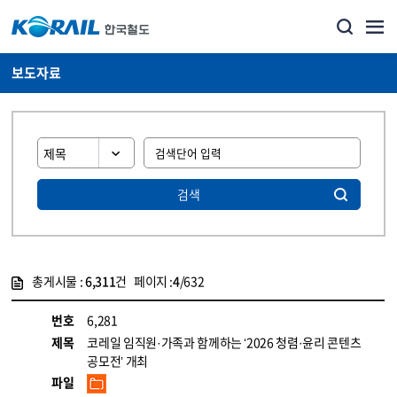
보도자료
검색
총게시물 :
6,311
건 페이지 :
4
/632
게시물 목록
뉴스·홍보_보도자료 목록 - 정보 제공
번호
6,281
제목
코레일 임직원·가족과 함께하는 ‘2026 청렴·윤리 콘텐츠
공모전’ 개최
파일