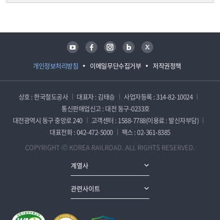
담당자 정보
담당자 정보
유튜브
페이스북
인스타그램
블로그
트위터
개인정보처리방침
이메일무단수집거부
저작권정책
상호 : 한국철도공사
대표자 : 김태승
사업자등록 : 314-82-10024
통신판매업신고 : 대전 동구-0233호
대전광역시 동구 중앙로 240
고객센터 : 1588-7788(이용료 : 발신자부담)
대표전화 : 042-472-5000
팩스 : 02-361-8385
COPYRIGHT ⓒ KOREA RAILROAD. ALL RIGHTS RESERVED.
계열사
관련사이트