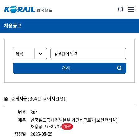
채용공고
검색
총게시물 :
304
건 페이지 :
1
/31
게시물 목록
코레일소개_경영공시_채용공고 목록 - 정보 제공
번호
304
제목
한국철도공사 전남본부 기간제근로자[보건관리원]
채용공고 (~8.20)
작성일
2026-08-05