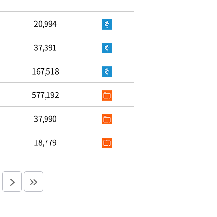
20,994
37,391
167,518
577,192
37,990
18,779