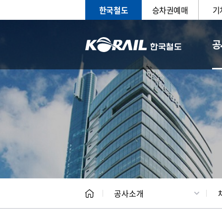
한국철도
승차권예매
기
공
CEO
일반현
공사소개