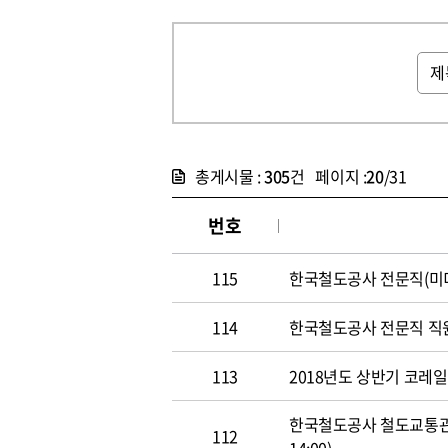
총게시물 :
305
건 페이지 :
20
/31
번호
115
한국철도공사 전문직(미디어홍
114
한국철도공사 전문직 직원 공개
113
2018년도 상반기 코레일 신
한국철도공사 철도교통관제사
112