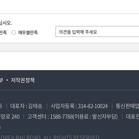
십시오.
만족
매우불만족
부
저작권정책
사
대표자 : 김태승
사업자등록 : 314-82-10024
통신판매업신
앙로 240
고객센터 : 1588-7788(이용료 : 발신자부담)
대표전화
5
OREA RAILROAD. ALL RIGHTS RESERVED.